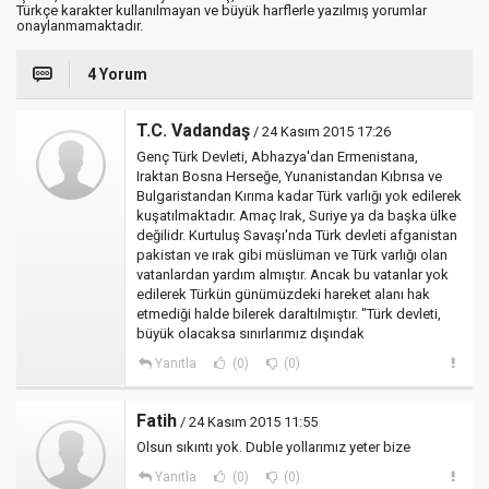
Türkçe karakter kullanılmayan ve büyük harflerle yazılmış yorumlar
onaylanmamaktadır.
4 Yorum
T.C. Vadandaş
/ 24 Kasım 2015 17:26
Genç Türk Devleti, Abhazya'dan Ermenistana,
Iraktan Bosna Herseğe, Yunanistandan Kıbrısa ve
Bulgaristandan Kırıma kadar Türk varlığı yok edilerek
kuşatılmaktadır. Amaç Irak, Suriye ya da başka ülke
değilidr. Kurtuluş Savaşı'nda Türk devleti afganistan
pakistan ve ırak gibi müslüman ve Türk varlığı olan
vatanlardan yardım almıştır. Ancak bu vatanlar yok
edilerek Türkün günümüzdeki hareket alanı hak
etmediği halde bilerek daraltılmıştır. "Türk devleti,
büyük olacaksa sınırlarımız dışındak
Yanıtla
(0)
(0)
Fatih
/ 24 Kasım 2015 11:55
Olsun sıkıntı yok. Duble yollarımız yeter bize
Yanıtla
(0)
(0)