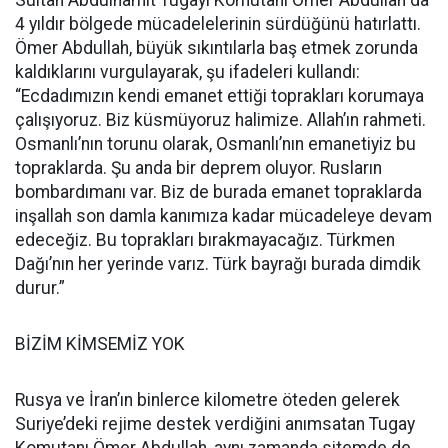
Sultan Abdulhamit Tugayı Komutanı Ömer Abdullah da
4 yıldır bölgede mücadelelerinin sürdüğünü hatırlattı.
Ömer Abdullah, büyük sıkıntılarla baş etmek zorunda
kaldıklarını vurgulayarak, şu ifadeleri kullandı:
“Ecdadımızın kendi emanet ettiği toprakları korumaya
çalışıyoruz. Biz küsmüyoruz halimize. Allah’ın rahmeti.
Osmanlı’nın torunu olarak, Osmanlı’nın emanetiyiz bu
topraklarda. Şu anda bir deprem oluyor. Rusların
bombardımanı var. Biz de burada emanet topraklarda
inşallah son damla kanımıza kadar mücadeleye devam
edeceğiz. Bu toprakları bırakmayacağız. Türkmen
Dağı’nın her yerinde varız. Türk bayrağı burada dimdik
durur.”
BİZİM KİMSEMİZ YOK
Rusya ve İran’ın binlerce kilometre öteden gelerek
Suriye’deki rejime destek verdiğini anımsatan Tugay