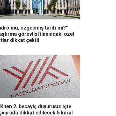
adro mu, özgeçmiş tarifi mi?"
aştırma görevlisi ilanındaki özel
tlar dikkat çektii
K'ten 2. becayiş duyurusu: İşte
şvuruda dikkat edilecek 5 kural