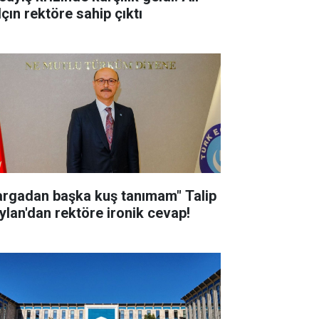
lçın rektöre sahip çıktı
argadan başka kuş tanımam" Talip
ylan'dan rektöre ironik cevap!