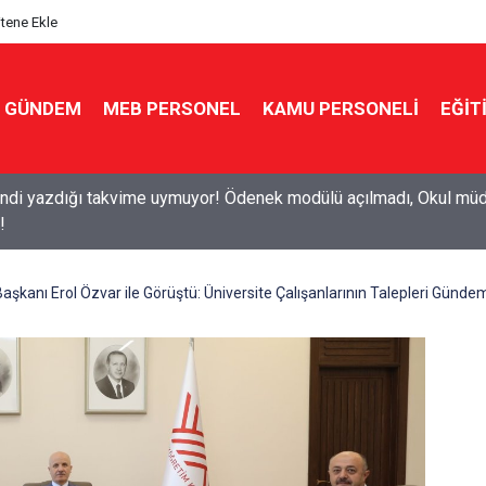
itene Ekle
GÜNDEM
MEB PERSONEL
KAMU PERSONELİ
EĞİT
7 ücretli öğretmenlik: Kimler başvurabilir, nasıl yapılır?
Başkanı Erol Özvar ile Görüştü: Üniversite Çalışanlarının Talepleri Günde