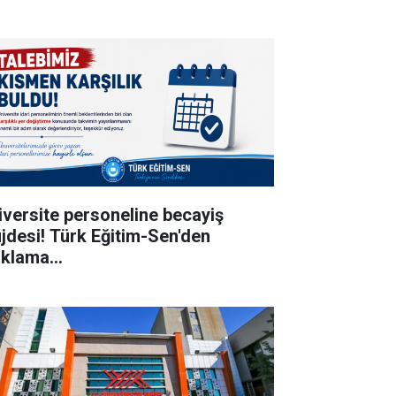
iversite personeline becayiş
jdesi! Türk Eğitim-Sen'den
ıklama...