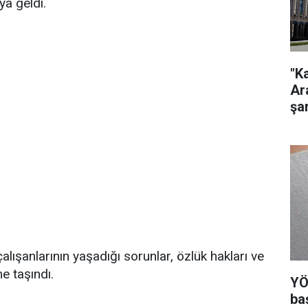
ya geldi.
"K
Ar
şar
çalışanlarının yaşadığı sorunlar, özlük hakları ve
e taşındı.
YÖ
ba