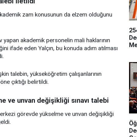
ebi iletildi
akademik zam konusunun da elzem olduğunu
25
De
v yapan akademik personelin mali haklarının
Me
tiğini ifade eden Yalçın, bu konuda adım atılması
i.
in talebin, yükseköğretim çalışanlarının
ne çıktığı belirtildi.
 ve unvan değişikliği sınavı talebi
merkezi görevde yükselme ve unvan değişikliği
eldi.
Öğ
De