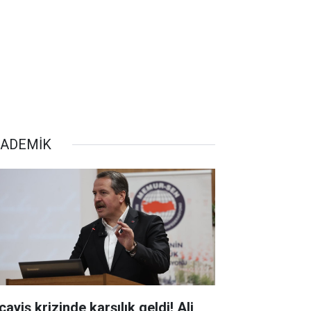
ADEMİK
ayiş krizinde karşılık geldi! Ali