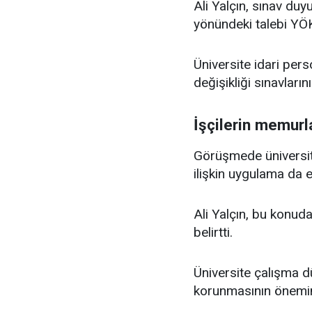
Ali Yalçın, sınav du
yönündeki talebi YÖK
Üniversite idari per
değişikliği sınavları
İşçilerin memurl
Görüşmede üniversit
ilişkin uygulama da el
Ali Yalçın, bu konuda
belirtti.
Üniversite çalışma d
korunmasının önemine