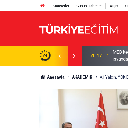
Manşetler
Günün Haberleri
Arşiv
S
yor! Ödenek modülü açılmadı, Okul müdürleri
24
19:50
2026-202
Anasayfa
AKADEMİK
Ali Yalçın, YÖK 