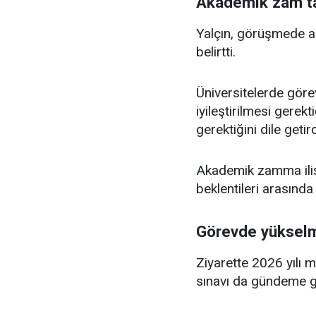
Akademik zam tal
Yalçın, görüşmede 
belirtti.
Üniversitelerde göre
iyileştirilmesi gerek
gerektiğini dile getird
Akademik zamma ilişk
beklentileri arasında ö
Görevde yükselme
Ziyarette 2026 yılı 
sınavı da gündeme g