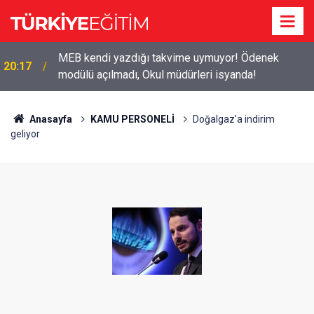
2026-2027 ücretli öğretmenlik: Kimler başvurabilir,
19:50
nasıl yapılır?
Anasayfa
KAMU PERSONELİ
Doğalgaz'a indirim
geliyor