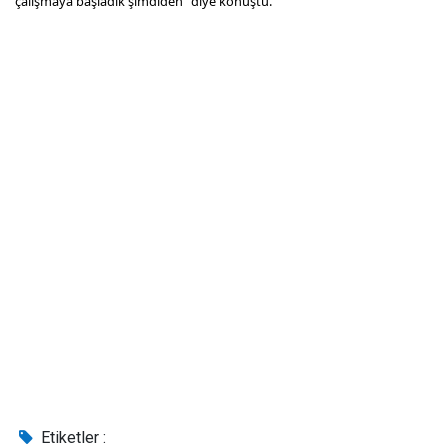
çalışmaya başladık şimdiden" diye konuştu.
Etiketler :