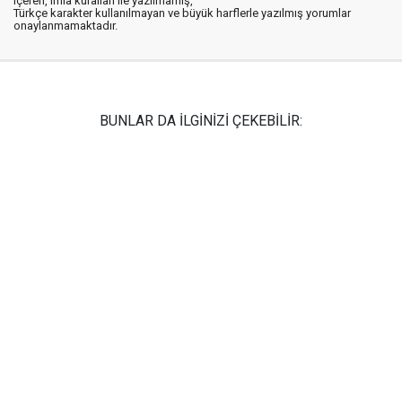
içeren, imla kuralları ile yazılmamış,
Türkçe karakter kullanılmayan ve büyük harflerle yazılmış yorumlar
onaylanmamaktadır.
BUNLAR DA İLGİNİZİ ÇEKEBİLİR: