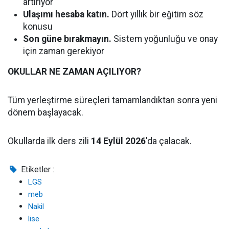
artırıyor
Ulaşımı hesaba katın.
Dört yıllık bir eğitim söz
konusu
Son güne bırakmayın.
Sistem yoğunluğu ve onay
için zaman gerekiyor
OKULLAR NE ZAMAN AÇILIYOR?
Tüm yerleştirme süreçleri tamamlandıktan sonra yeni
dönem başlayacak.
Okullarda ilk ders zili
14 Eylül 2026
'da çalacak.
Etiketler :
LGS
meb
Nakil
lise