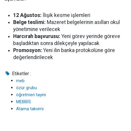
12 Ağustos:
İlişik kesme işlemleri
Belge teslimi:
Mazeret belgelerinin asılları okul
yönetimine verilecek
Harcırah başvurusu:
Yeni görev yerinde göreve
başladıktan sonra dilekçeyle yapılacak
Promosyon:
Yeni ilin banka protokolüne göre
değerlendirilecek
Etiketler :
meb
özür grubu
öğretmen tayini
MEBBİS
Atama takvimi