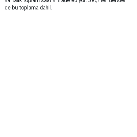
haftalık toplam saatini ifade ediyor. Seçmeli dersler
de bu toplama dahil.