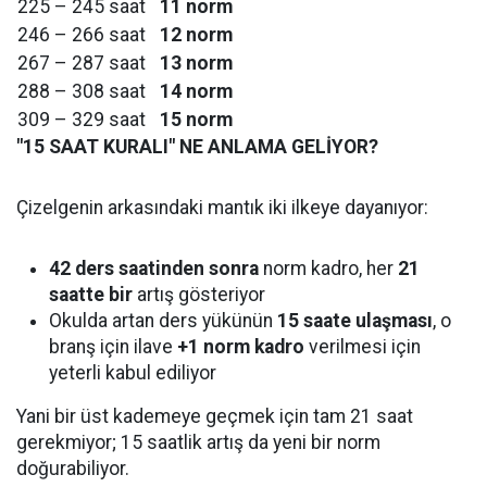
225 – 245 saat
11 norm
246 – 266 saat
12 norm
267 – 287 saat
13 norm
288 – 308 saat
14 norm
309 – 329 saat
15 norm
"15 SAAT KURALI" NE ANLAMA GELİYOR?
Çizelgenin arkasındaki mantık iki ilkeye dayanıyor:
42 ders saatinden sonra
norm kadro, her
21
saatte bir
artış gösteriyor
Okulda artan ders yükünün
15 saate ulaşması
, o
branş için ilave
+1 norm kadro
verilmesi için
yeterli kabul ediliyor
Yani bir üst kademeye geçmek için tam 21 saat
gerekmiyor; 15 saatlik artış da yeni bir norm
doğurabiliyor.