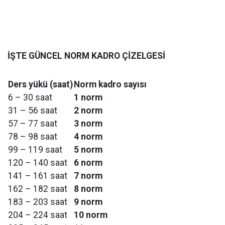
İŞTE GÜNCEL NORM KADRO ÇİZELGESİ
Ders yükü (saat)
Norm kadro sayısı
6 – 30 saat
1 norm
31 – 56 saat
2 norm
57 – 77 saat
3 norm
78 – 98 saat
4 norm
99 – 119 saat
5 norm
120 – 140 saat
6 norm
141 – 161 saat
7 norm
162 – 182 saat
8 norm
183 – 203 saat
9 norm
204 – 224 saat
10 norm