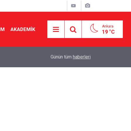
Ankara
İM
AKADEMİK
19 °C
"
19:48
Seçmeli ders düzenlemesi yargıya taşındı! Danış
Günün tüm
haberleri