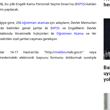
he
B
), bu yılki Engelli Kamu Personeli Seçme Sınavı'na (
E
KPSS
) katılan
ım
ı yapılacak.
ilgiye göre, 250
öğretmen atama
sı için adayların, Devlet Memurları
e belirtilen genel şartlar ile
E
KPSS
ve Engellilerin Devlet
Hakkında Yönetmelik hükümleri ile
Öğretmen Atama
ve Yer
lirtilen özel şartları taşıması gerekiyor.
lar 14-17 Haziran'da "http://
mebbis
.meb.gov.tr" veya
dreslerindeki elektronik başvuru formunu doldurmak suretiyle
Ba
uya
yo