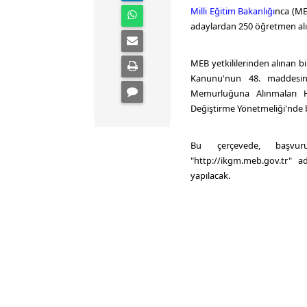
Milli Eğitim Bakanlığı
nca (
ME
adaylardan 250 öğretmen
al
MEB
yetkililerinden alınan b
Kanunu'nun 48. maddesind
Memurluğuna Alınmaları 
Değiştirme Yönetmeliği'nde be
Bu çerçevede, başvuru
"http://ikgm.meb.gov.tr" a
yapılacak.