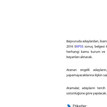
Başvuruda adaylardan, lisan
2016
E
KPSS
sonuç belgesi il
herhangi kamu kurum ve ku
beyanları alınacak.
Atanan engelli adayları
yapamayacaklarına ilişkin sa
Atamalar, adayların tercih 
üstünlüğüne göre yapılacak. 
Etiketler :