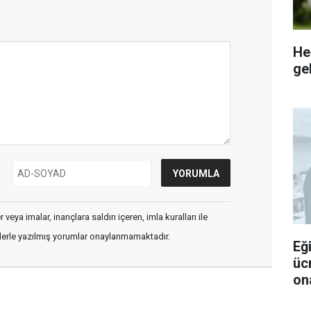
He
gel
veya imalar, inançlara saldırı içeren, imla kuralları ile
flerle yazılmış yorumlar onaylanmamaktadır.
Eğ
üc
ona