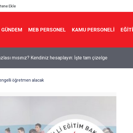
itene Ekle
GÜNDEM
MEB PERSONEL
KAMU PERSONELİ
EĞİT
kin'den yeni sınav sistemi uyarısı: "Eski soru bankaları artık yok
engelli öğretmen alacak