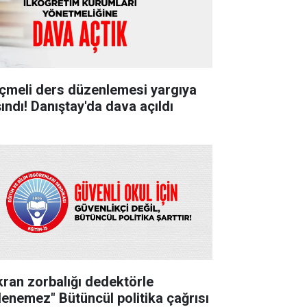
çmeli ders düzenlemesi yargıya
şındı! Danıştay'da dava açıldı
kran zorbalığı dedektörle
lenemez" Bütüncül politika çağrısı