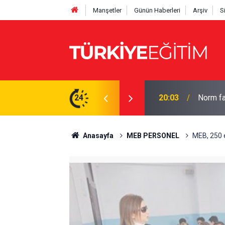
Manşetler
Günün Haberleri
Arşiv
S
hesaplayın: İşte tam çizelge
24
19:56
Bakan Te
Anasayfa
MEB PERSONEL
MEB, 250 