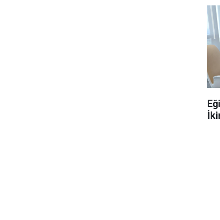
Eğ
İki