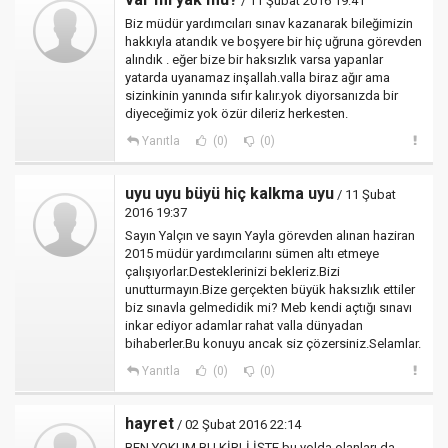
/ 11 Şubat 2016 19:41
Biz müdür yardımcıları sınav kazanarak bileğimizin
hakkıyla atandık ve boşyere bir hiç uğruna görevden
alındık . eğer bize bir haksızlık varsa yapanlar
yatarda uyanamaz inşallah.valla biraz ağır ama
sizinkinin yanında sıfır kalır.yok diyorsanızda bir
diyeceğimiz yok özür dileriz herkesten.
Yanıtla
(0)
(0)
uyu uyu büyü hiç kalkma uyu
/ 11 Şubat
2016 19:37
Sayın Yalçın ve sayın Yayla görevden alınan haziran
2015 müdür yardımcılarını sümen altı etmeye
çalışıyorlar.Desteklerinizi bekleriz.Bizi
unutturmayın.Bize gerçekten büyük haksızlık ettiler
biz sınavla gelmedidik mi? Meb kendi açtığı sınavı
inkar ediyor adamlar rahat valla dünyadan
bihaberler.Bu konuyu ancak siz çözersiniz.Selamlar.
Yanıtla
(0)
(0)
hayret
/ 02 Şubat 2016 22:14
BEN YOKUM BU KİRLİ İŞTE.bu yolda olanları da