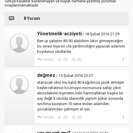
Türkçe karakter kullanılmayan ve büyük harflerle yazılmış yorumlar
onaylanmamaktadır.
8 Yorum
Yönetmelik-acziyeti
/ 18 Şubat 2016 21:29
Ben iyi çalıştım 85-90 alabilirim lakin girmeyeceğim
bu sınavı niye mi.Ula yardımcılığını yapacak adammı
koydunuz okullarda.
Yanıtla
(0)
(0)
değmez
/ 15 Şubat 2016 23:37
atanacak okul mu kaldı 80 kağıdınıza yazık etmeyin
beyler.rahatınızı bozmayın.normunuza sahip çıkın
elinizdekinin kıymetini bilin.hammallıktan başka bir
şey değil.3 okulda idarecilik yaptım.şükür sonunda
sınıfıma kavıştum.10 sene evden ailemden
çocuklarımdan çalmışım el için.
Yanıtla
(0)
(0)
var mı yak mu?