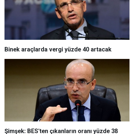
Binek araçlarda vergi yüzde 40 artacak
Şimşek: BES'ten çıkanların oranı yüzde 38