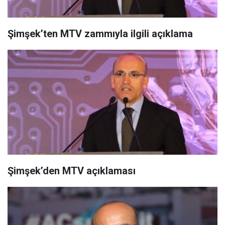
Şimşek’ten MTV zammıyla ilgili açıklama
Şimşek’den MTV açıklaması