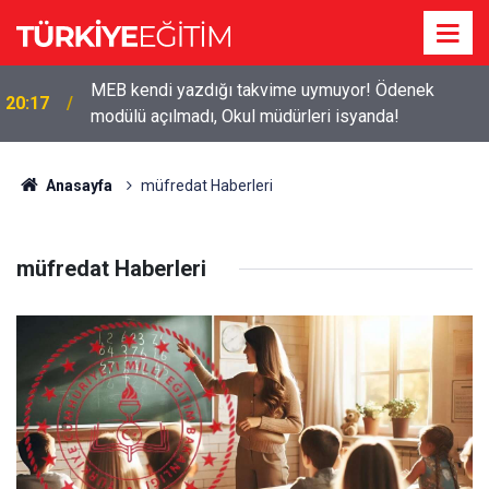
MEB kendi yazdığı takvime uymuyor! Ödenek
20:17
2026-2027 ücretli öğretmenlik: Kimler başvurabilir,
modülü açılmadı, Okul müdürleri isyanda!
19:50
nasıl yapılır?
Anasayfa
müfredat Haberleri
müfredat Haberleri