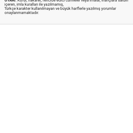
UYARI:
Küfür, hakaret, rencide edici cümleler veya imalar, inançlara saldırı
içeren, imla kuralları ile yazılmamış,
Türkçe karakter kullanılmayan ve büyük harflerle yazılmış yorumlar
onaylanmamaktadır.