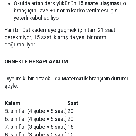
Okulda artan ders yükünün
15 saate ulaşması
, o
branş için ilave
+1 norm kadro
verilmesi için
yeterli kabul ediliyor
Yani bir üst kademeye geçmek için tam 21 saat
gerekmiyor; 15 saatlik artış da yeni bir norm
doğurabiliyor.
ÖRNEKLE HESAPLAYALIM
Diyelim ki bir ortaokulda
Matematik
branşının durumu
şöyle:
Kalem
Saat
5. sınıflar (4 şube × 5 saat)
20
6. sınıflar (4 şube × 5 saat)
20
7. sınıflar (3 şube × 5 saat)
15
8. sınıflar (3 şube × 5 saat)
15