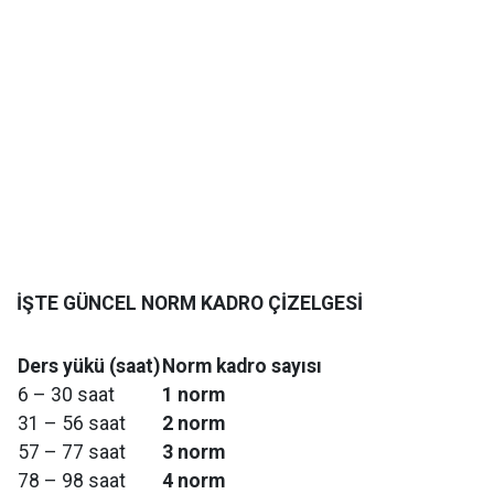
İŞTE GÜNCEL NORM KADRO ÇİZELGESİ
Ders yükü (saat)
Norm kadro sayısı
6 – 30 saat
1 norm
31 – 56 saat
2 norm
57 – 77 saat
3 norm
78 – 98 saat
4 norm