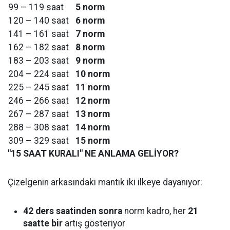
99 – 119 saat
5 norm
120 – 140 saat
6 norm
141 – 161 saat
7 norm
162 – 182 saat
8 norm
183 – 203 saat
9 norm
204 – 224 saat
10 norm
225 – 245 saat
11 norm
246 – 266 saat
12 norm
267 – 287 saat
13 norm
288 – 308 saat
14 norm
309 – 329 saat
15 norm
"15 SAAT KURALI" NE ANLAMA GELİYOR?
Çizelgenin arkasındaki mantık iki ilkeye dayanıyor:
42 ders saatinden sonra
norm kadro, her
21
saatte bir
artış gösteriyor