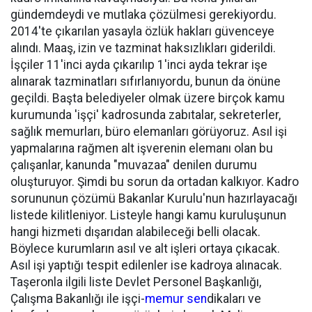
gündemdeydi ve mutlaka çözülmesi gerekiyordu.
2014'te çıkarılan yasayla özlük hakları güvenceye
alındı. Maaş, izin ve tazminat haksızlıkları giderildi.
İşçiler 11'inci ayda çıkarılıp 1'inci ayda tekrar işe
alınarak tazminatları sıfırlanıyordu, bunun da önüne
geçildi. Başta belediyeler olmak üzere birçok kamu
kurumunda 'işçi' kadrosunda zabıtalar, sekreterler,
sağlık memurları, büro elemanları görüyoruz. Asıl işi
yapmalarına rağmen alt işverenin elemanı olan bu
çalışanlar, kanunda "muvazaa" denilen durumu
oluşturuyor. Şimdi bu sorun da ortadan kalkıyor. Kadro
sorununun çözümü Bakanlar Kurulu'nun hazırlayacağı
listede kilitleniyor. Listeyle hangi kamu kuruluşunun
hangi hizmeti dışarıdan alabileceği belli olacak.
Böylece kurumların asıl ve alt işleri ortaya çıkacak.
Asıl işi yaptığı tespit edilenler ise kadroya alınacak.
Taşeronla ilgili liste Devlet Personel Başkanlığı,
Çalışma Bakanlığı ile işçi-
memur sen
dikaları ve