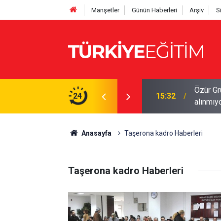
Manşetler
Günün Haberleri
Arşiv
S
İS'ten kontrol edin! Onaysız tercih işleme
24
15:29
Öğretme
Anasayfa
Taşerona kadro Haberleri
Taşerona kadro Haberleri