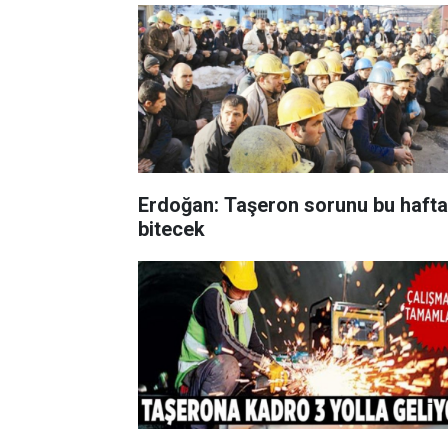
Erdoğan: Taşeron sorunu bu hafta
bitecek