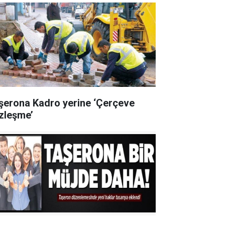
şerona Kadro yerine ‘Çerçeve
zleşme’