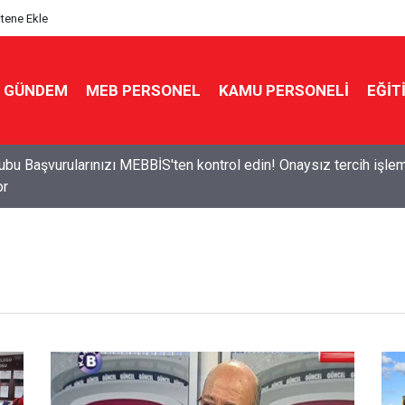
itene Ekle
GÜNDEM
MEB PERSONEL
KAMU PERSONELİ
EĞİT
n ve Sınıf seçimi kurayla! 16 kritere göre sınıf dağıtımı yapılaca