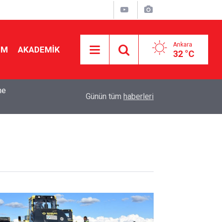
Ankara
İM
AKADEMİK
32 °C
k
15:10
Okul Liderliğinde Karakter ve Donanımın Belirley
Günün tüm
haberleri