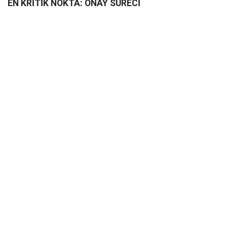
EN KRİTİK NOKTA: ONAY SÜRECİ