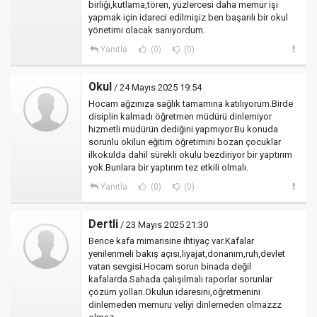
birliği,kutlama,tören, yüzlercesi daha memur işi
yapmak için idareci edilmişiz ben başarılı bir okul
yönetimi olacak sanıyordum.
Yanıtla
(0)
(0)
Okul
/ 24 Mayıs 2025 19:54
Hocam ağzınıza sağlık tamamına katılıyorum.Birde
disiplin kalmadı öğretmen müdürü dinlemiyor
hizmetli müdürün dediğini yapmıyor.Bu konuda
sorunlu okilun eğitim öğretimini bozan çocuklar
ilkokulda dahil sürekli okulu bezdiriyor bir yaptırım
yok.Bunlara bir yaptırım tez etkili olmalı.
Yanıtla
(0)
(0)
Dertli
/ 23 Mayıs 2025 21:30
Bence kafa mimarisine ihtiyaç var.Kafalar
yenilenmeli bakış açısı,liyajat,donanım,ruh,devlet
vatan sevgisi.Hocam sorun binada değil
kafalarda.Sahada çalışılmalı raporlar sorunlar
çözüm yolları.Okulun idaresini,öğretmenini
dinlemeden memuru veliyi dinlemeden olmazzz