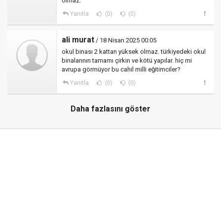
olmaz.
Yanıtla
(0)
(0)
ali murat
/ 18 Nisan 2025 00:05
okul binası 2 kattan yüksek olmaz. türkiyedeki okul
binalarının tamamı çirkin ve kötü yapılar. hiç mi
avrupa görmüyor bu cahil milli eğitimciler?
Yanıtla
(0)
(0)
Daha fazlasını göster