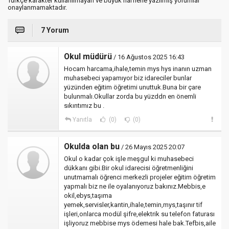
Türkçe karakter kullanılmayan ve büyük harflerle yazılmış yorumlar
onaylanmamaktadır.
7 Yorum
Okul müdürü
/ 16 Ağustos 2025 16:43
Hocam harcama,ihale,temin mys hys inanın uzman
muhasebeci yapamıyor biz idareciler bunlar
yüzünden eğitim öğretimi unuttuk.Buna bir çare
bulunmalı.Okullar zorda bu yüzddn en önemli
sıkıntımız bu .
Yanıtla
(0)
(0)
Okulda olan bu
/ 26 Mayıs 2025 20:07
Okul o kadar çok işle meşgul ki muhasebeci
dükkanı gibi.Bir okul idarecisi öğretmenliğini
unutmamalı öğrenci merkezli projeler eğitim öğretim
yapmalı biz ne ile oyalanıyoruz bakınız.Mebbis,e
okil,ebys,taşıma
yemek,servisler,kantin,ihale,temin,mys,taşınır tif
işleri,onlarca modül şifre,elektrik su telefon faturası
işliyoruz mebbise mys ödemesi hale bak.Tefbis,aile