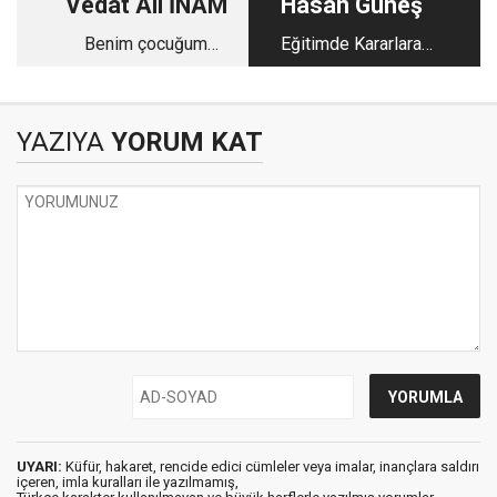
Vedat Ali İNAM
Hasan Güneş
Benim çocuğum
Eğitimde Kararlara
yapmaz ki!
Katılım!
YAZIYA
YORUM KAT
UYARI:
Küfür, hakaret, rencide edici cümleler veya imalar, inançlara saldırı
içeren, imla kuralları ile yazılmamış,