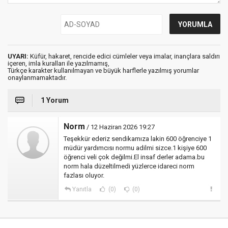
UYARI:
Küfür, hakaret, rencide edici cümleler veya imalar, inançlara saldırı
içeren, imla kuralları ile yazılmamış,
Türkçe karakter kullanılmayan ve büyük harflerle yazılmış yorumlar
onaylanmamaktadır.
1 Yorum
Norm
/ 12 Haziran 2026 19:27
Teşekkür ederiz sendikamıza lakin 600 öğrenciye 1
müdür yardımcısı normu adilmi sizce.1 kişiye 600
öğrenci veli çok değilmi.El insaf derler adama.bu
norm hala düzeltilmedi yüzlerce idareci norm
fazlası oluyor.
Yanıtla
(0)
(0)