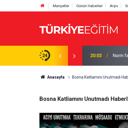
Manşetler
Günün Haberleri
Arşiv
S
laylığı! Süre 2 yıla çıkabilecek
24
20:03
Norm fa
Anasayfa
Bosna Katliamını Unutmadı Hab
Bosna Katliamını Unutmadı Haberl