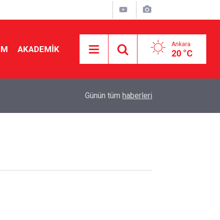
Ankara
İM
AKADEMİK
20 °C
19:56
Bakan Tekin'den yeni sınav sistemi uyarısı: "Eski
Günün tüm
haberleri