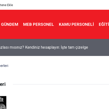
itene Ekle
GÜNDEM
MEB PERSONEL
KAMU PERSONELİ
EĞİT
zlası mısınız? Kendiniz hesaplayın: İşte tam çizelge
erleri
eri