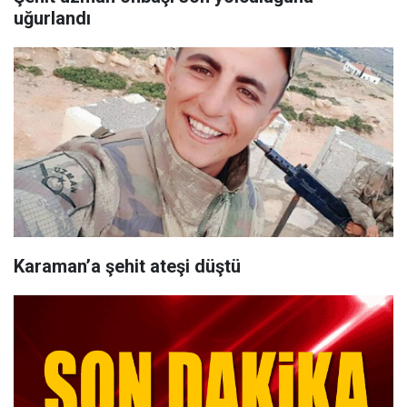
uğurlandı
Karaman’a şehit ateşi düştü