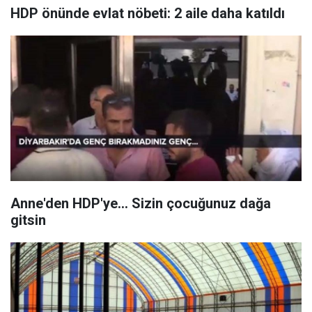
HDP önünde evlat nöbeti: 2 aile daha katıldı
Anne'den HDP'ye... Sizin çocuğunuz dağa
gitsin