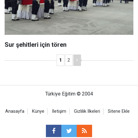
Sur şehitleri için tören
1
2
Türkiye Eğitim © 2004
Anasayfa
Künye
İletişim
Gizlilik İlkeleri
Sitene Ekle