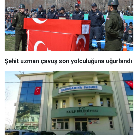
Şehit uzman çavuş son yolculuğuna uğurlandı