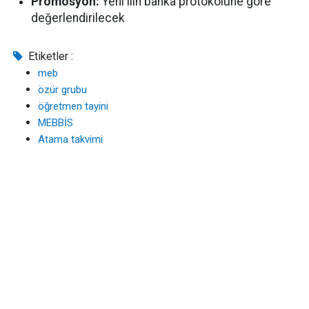
Promosyon:
Yeni ilin banka protokolüne göre
değerlendirilecek
Etiketler :
meb
özür grubu
öğretmen tayini
MEBBİS
Atama takvimi