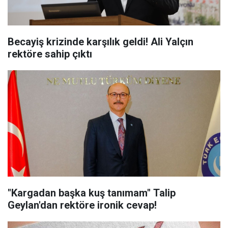
Becayiş krizinde karşılık geldi! Ali Yalçın
rektöre sahip çıktı
"Kargadan başka kuş tanımam" Talip
Geylan'dan rektöre ironik cevap!