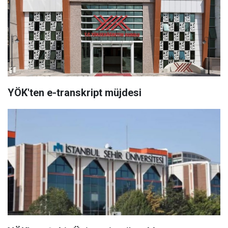
YÖK'ten e-transkript müjdesi