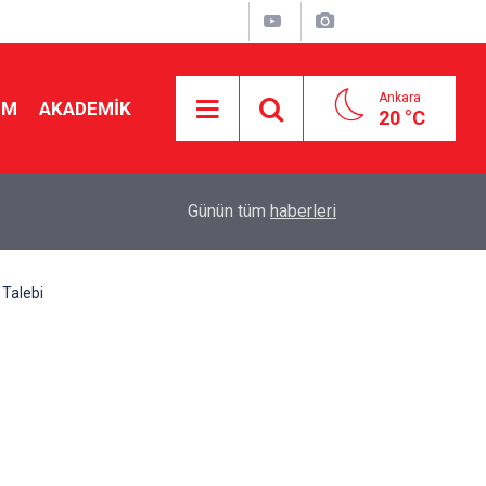
Ankara
İM
AKADEMİK
20 °C
19:46
Ücretli öğretmenlere kadro yok! Bakan Tekin Mec
Günün tüm
haberleri
 Talebi