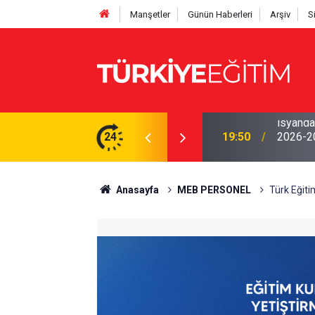
Manşetler
Günün Haberleri
Arşiv
S
yor! Ödenek modülü açılmadı, Okul müdürleri
24
19:50
2026-202
Anasayfa
MEB PERSONEL
Türk Eğiti