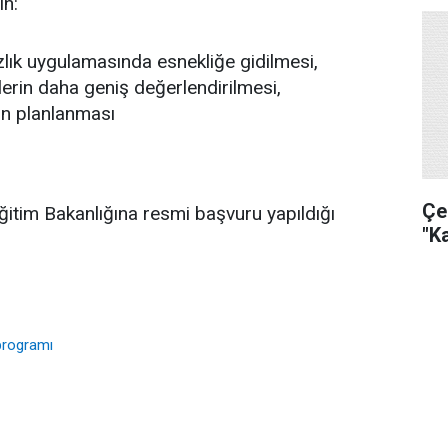
in:
ık uygulamasında esnekliğe gidilmesi,
erin daha geniş değerlendirilmesi,
nin planlanması
Çe
itim Bakanlığına resmi başvuru yapıldığı
"K
 programı