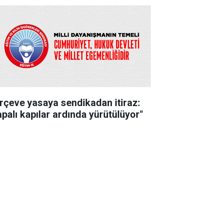
rçeve yasaya sendikadan itiraz:
apalı kapılar ardında yürütülüyor"