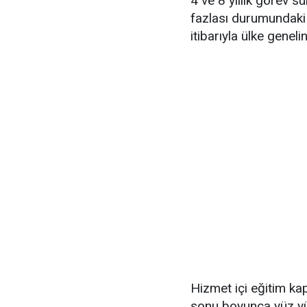
4 ve 8 yıllık görev s
fazlası durumundaki 
itibarıyla ülke geneli
Hizmet içi eğitim ka
sonu boyunca yüz yü