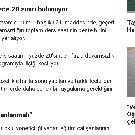
de 20 sınırı bulunuyor
Ta
“Devam durumu” başlıklı 21. maddesinde, geçerli
Ha
msızlığın toplam ders saatinin beşte birini
er alıyor.
rs saatinin yüzde 20’sinden fazla devamsızlık
ramıyla ilişiği kesiliyor.
zellikle hafta sonu yapılan ve farklı ilçelerden
ğitimlerde daha esnek bir uygulama gerektiğini
"V
Öğ
lanlanmalı”
ge
r okul yöneticiliği yapan eğitim çalışanlarının