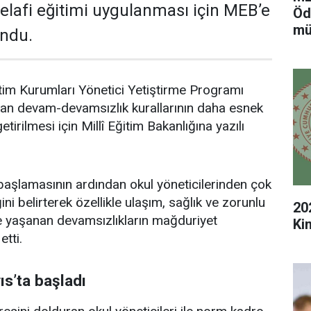
telafi eğitimi uygulanması için MEB’e
Öd
mü
ndu.
tim Kurumları Yönetici Yetiştirme Programı
n devam-devamsızlık kurallarının daha esnek
etirilmesi için Millî Eğitim Bakanlığına yazılı
 başlamasının ardından okul yöneticilerinden çok
ini belirterek özellikle ulaşım, sağlık ve zorunlu
20
e yaşanan devamsızlıkların mağduriyet
Kim
tti.
ıs’ta başladı