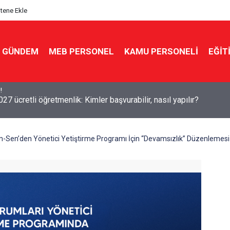
itene Ekle
GÜNDEM
MEB PERSONEL
KAMU PERSONELİ
EĞİT
7 ücretli öğretmenlik: Kimler başvurabilir, nasıl yapılır?
m-Sen’den Yönetici Yetiştirme Programı İçin “Devamsızlık” Düzenlemesi