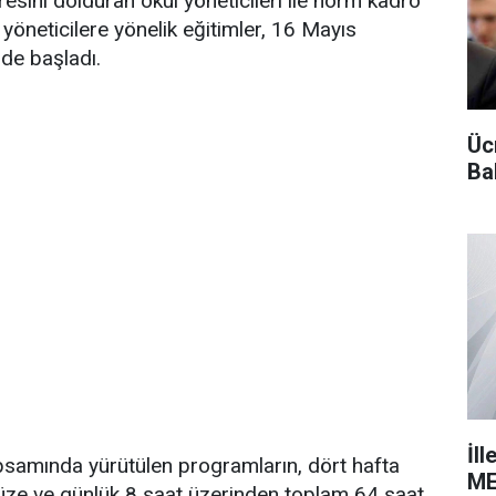
üresini dolduran okul yöneticileri ile norm kadro
yöneticilere yönelik eğitimler, 16 Mayıs
nde başladı.
Üc
Ba
İll
psamında yürütülen programların, dört hafta
ME
ze ve günlük 8 saat üzerinden toplam 64 saat