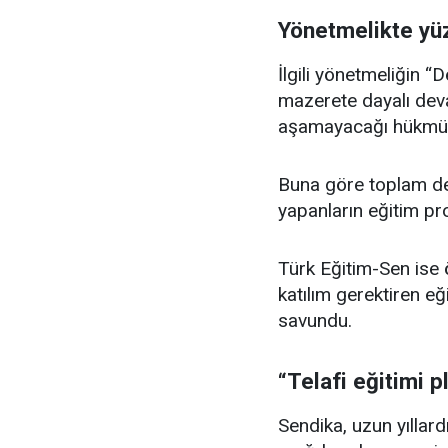
Yönetmelikte yüz
İlgili yönetmeliğin 
mazerete dayalı deva
aşamayacağı hükmü y
Buna göre toplam de
yapanların eğitim prog
Türk Eğitim-Sen ise ö
katılım gerektiren e
savundu.
“Telafi eğitimi p
Sendika, uzun yıllardı