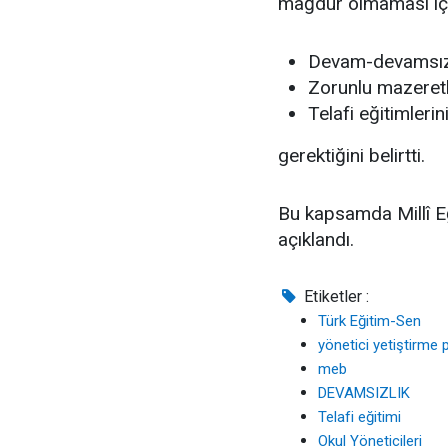
mağdur olmaması iç
Devam-devamsızl
Zorunlu mazeretl
Telafi eğitimleri
gerektiğini belirtti.
Bu kapsamda Millî Eğ
açıklandı.
Etiketler :
Türk Eğitim-Sen
yönetici yetiştirme
meb
DEVAMSIZLIK
Telafi eğitimi
Okul Yöneticileri