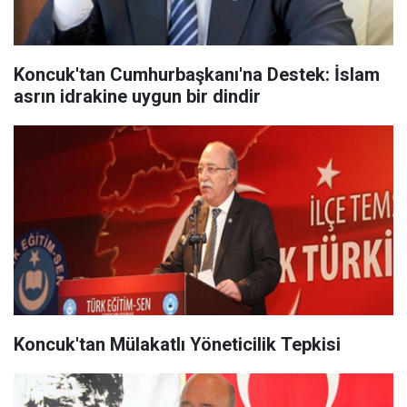
Koncuk'tan Cumhurbaşkanı'na Destek: İslam
asrın idrakine uygun bir dindir
Koncuk'tan Mülakatlı Yöneticilik Tepkisi